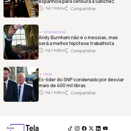
espanhola para censura a Sánchez
há 1 mês
Compartilhar
INTERNACIONAL
Andy Burnham não é o messias, mas
será a melhor hipótese trabalhista
há 1 mês
Compartilhar
CRIME
Ex-líder do SNP condenado por desviar
mais de 400 mil libras
há 1 mês
Compartilhar