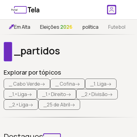
Em Alta
Eleições
2026
política
Futebol
_partidos
Explorar por tópicos
_ Cabo Verde
_ Cofina
_1. Liga
_1.ª Liga
_1.º Direito
_2.ª Divisão
_2.ª Liga
_25 de Abril
Destaques