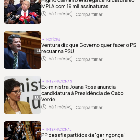
MPLA com 19 mil assinaturas
há 1 mês
Compartilhar
NOTÍCIAS
Ventura diz que Governo quer fazer o PS
recuar na PSU
há 1 mês
Compartilhar
INTERNACIONAIS
Ex-ministra Joana Rosa anuncia
candidatura à Presidência de Cabo
Verde
há 1 mês
Compartilhar
INTERNACIONAL
PP desafia partidos da 'geringonça'