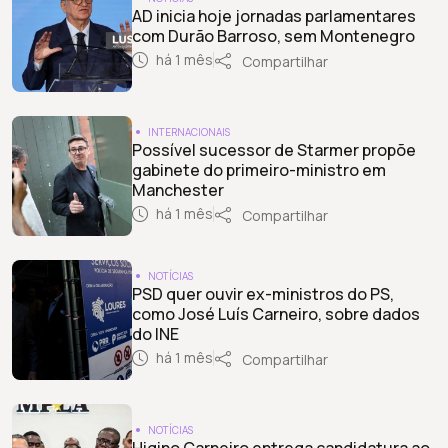
AD inicia hoje jornadas parlamentares
com Durão Barroso, sem Montenegro
há 1 mês
Compartilhar
INTERNACIONAIS
Possível sucessor de Starmer propõe
gabinete do primeiro-ministro em
Manchester
há 1 mês
Compartilhar
NOTÍCIAS
PSD quer ouvir ex-ministros do PS,
como José Luís Carneiro, sobre dados
do INE
há 1 mês
Compartilhar
NOTÍCIAS
Higino Carneiro entrega candidatura ao