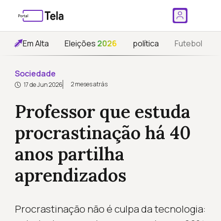
Em Alta
Eleições
2026
política
Futebol
Sociedade
2 meses atrás
17 de Jun 2026
Professor que estuda
procrastinação há 40
anos partilha
aprendizados
Procrastinação não é culpa da tecnologia: