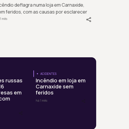
cêndio deflagra numa loja em Carnaxide,
em feridos, com as causas por esclarecer
1 mês
ACIDENTES
es russas
Incêndio em loja em
16
Carnaxide sem
resas em
feridos
 com
há 1 mês