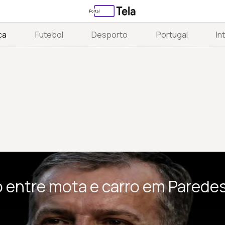
ca
Futebol
Desporto
Portugal
In
o entre mota e carro em Parede