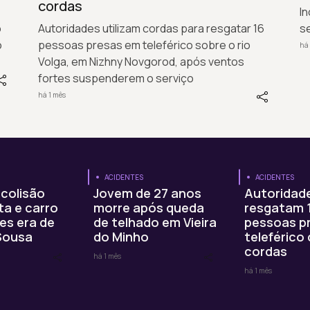
cordas
In
o
Autoridades utilizam cordas para resgatar 16
s
o
pessoas presas em teleférico sobre o rio
há 
Volga, em Nizhny Novgorod, após ventos
fortes suspenderem o serviço
há 1 mês
ACIDENTES
ACIDENTES
 colisão
Jovem de 27 anos
Autoridad
ta e carro
morre após queda
resgatam 
es era de
de telhado em Vieira
pessoas p
Sousa
do Minho
teleférico
cordas
há 1 mês
há 1 mês