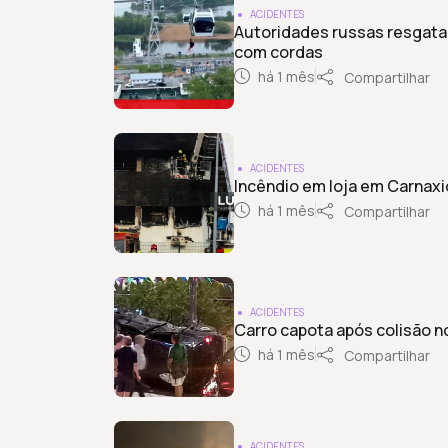
ACIDENTES
Autoridades russas resgata
com cordas
há 1 mês
Compartilhar
ACIDENTES
Incêndio em loja em Carnax
há 1 mês
Compartilhar
ACIDENTES
Carro capota após colisão n
há 1 mês
Compartilhar
ACIDENTES