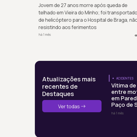
Jovem de 27 anos morre após queda de
telhado em Vieira do Minho; foi transportad
de helicóptero para o Hospital de Braga, nã
resistindo aos ferimentos
há 1 mês
Atualizações mais
ACIDENTES
Vítima de
recentes de
entre mo
Destaques
em Pared
Paço de 
Ver todas
há 1 mês