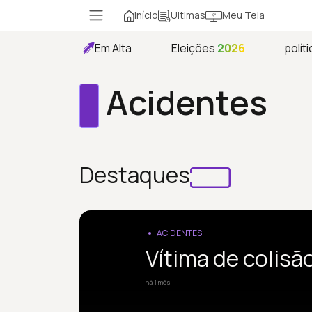
Início
Meu Tela
Ultimas
Em Alta
Eleições
2026
políti
Acidentes
Destaques
ACIDENTES
Vítima de colisã
há 1 mês