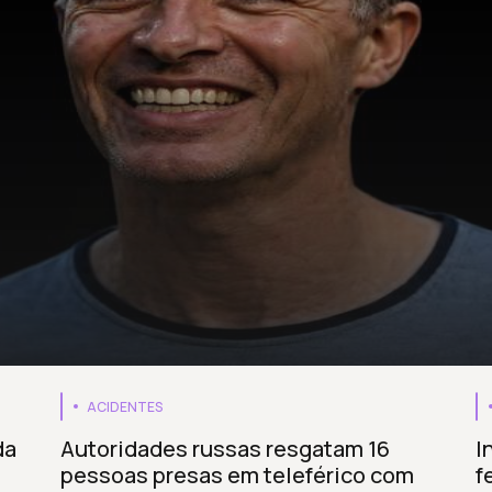
ACIDENTES
da
Autoridades russas resgatam 16
I
pessoas presas em teleférico com
f