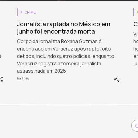
CRIME
Jornalista raptada no México em
C
junho foi encontrada morta
V
Corpo da jornalista Roxana Guzman é
h
encontrado em Veracruz após rapto; oito
ho
a
detidos, incluindo quatro polícias, enquanto
e
Veracruz registra a terceira jornalista
há 
assassinada em 2026
há 1 mês