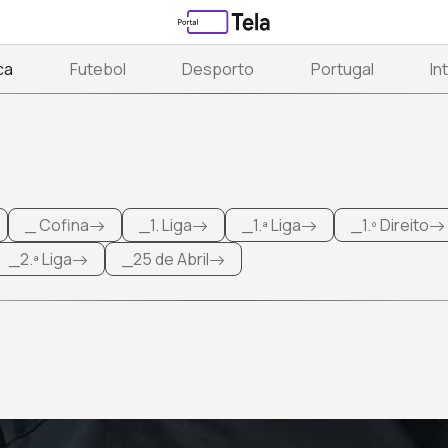
ca
Futebol
Desporto
Portugal
In
_ Cofina
_1. Liga
_1.ª Liga
_1.º Direito
_2.ª Liga
_25 de Abril