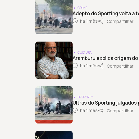
CRIME
Adepto do Sporting volta a 
há 1 mês
Compartilhar
CULTURA
Aramburu explica origem do
há 1 mês
Compartilhar
DESPORTO
Ultras do Sporting julgados 
há 1 mês
Compartilhar