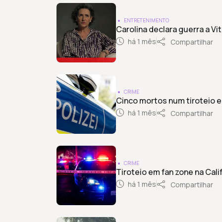
ENTRETENIMENTO
Carolina declara guerra a Vit
há 1 mês
Compartilhar
CRIME
Cinco mortos num tiroteio 
há 1 mês
Compartilhar
CRIME
Tiroteio em fan zone na Cali
há 1 mês
Compartilhar