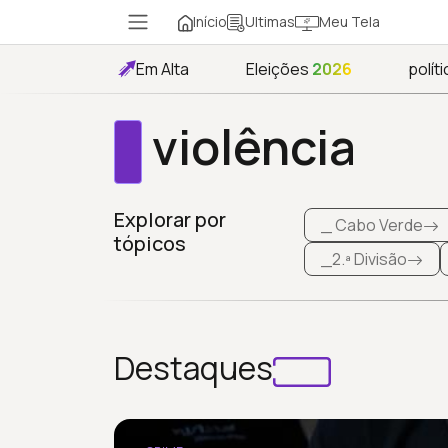
Início
Meu Tela
Ultimas
Em Alta
Eleições
2026
políti
violência
Explorar por
_ Cabo Verde
tópicos
_2.ª Divisão
Destaques