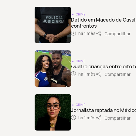
CRIME
Detido em Macedo de Cavale
confrontos
há 1 mês
Compartilhar
CRIME
Quatro crianças entre oito 
há 1 mês
Compartilhar
CRIME
Jornalista raptada no Méxic
há 1 mês
Compartilhar