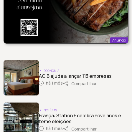
Anúncio
ECONOMIA
ACIB ajuda a lançar 113 empresas
há 1 mês
Compartilhar
NOTÍCIAS
França: Station F celebra nove anos e
teme eleições
há 1 mês
Compartilhar