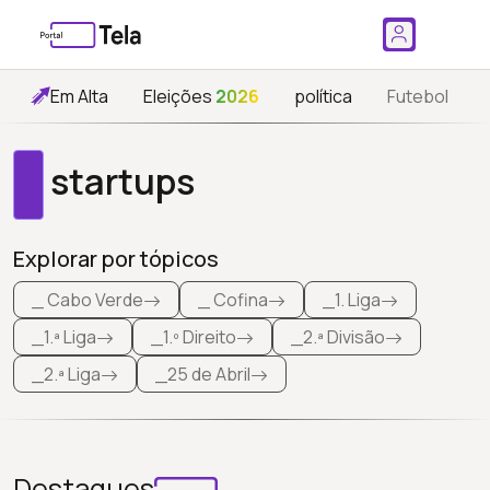
Em Alta
Eleições
2026
política
Futebol
startups
Explorar por tópicos
_ Cabo Verde
_ Cofina
_1. Liga
_1.ª Liga
_1.º Direito
_2.ª Divisão
_2.ª Liga
_25 de Abril
Destaques