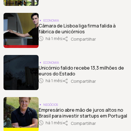
ECONOMIA
Câmara de Lisboa liga firma falida à
fábrica de unicórnios
há 1 mês
Compartilhar
ECONOMIA
Unicórnio falido recebe 13,3 milhões de
euros do Estado
há 1 mês
Compartilhar
NEGÓCIOS
Empresário abre mão de juros altos no
Brasil para investir startups em Portugal
há 1 mês
Compartilhar