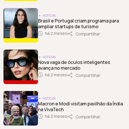
NOTÍCIAS
Brasil e Portugal criam programa para
ampliar startups de turismo
há 2 meses
Compartilhar
NOTÍCIAS
Nova vaga de óculos inteligentes
avança no mercado
há 2 meses
Compartilhar
NOTÍCIAS
Macron e Modi visitam pavilhão da Índia
na VivaTech
há 2 meses
Compartilhar