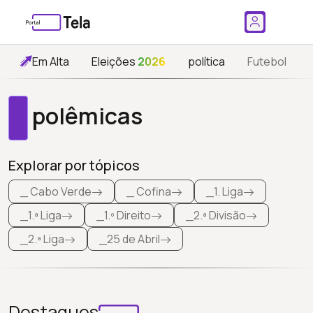
Em Alta
Eleições
2026
política
Futebol
polêmicas
Explorar por tópicos
_ Cabo Verde
_ Cofina
_1. Liga
_1.ª Liga
_1.º Direito
_2.ª Divisão
_2.ª Liga
_25 de Abril
Destaques