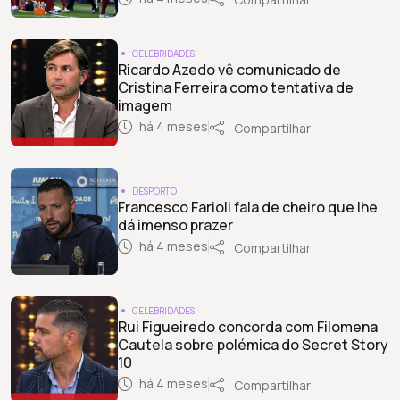
CELEBRIDADES
Ricardo Azedo vê comunicado de
Cristina Ferreira como tentativa de
imagem
há 4 meses
Compartilhar
DESPORTO
Francesco Farioli fala de cheiro que lhe
dá imenso prazer
há 4 meses
Compartilhar
CELEBRIDADES
Rui Figueiredo concorda com Filomena
Cautela sobre polémica do Secret Story
10
há 4 meses
Compartilhar