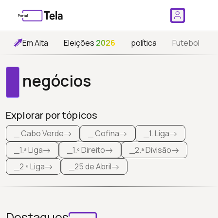
Em Alta
Eleições
2026
política
Futebol
negócios
Explorar por tópicos
_ Cabo Verde
_ Cofina
_1. Liga
_1.ª Liga
_1.º Direito
_2.ª Divisão
_2.ª Liga
_25 de Abril
Destaques