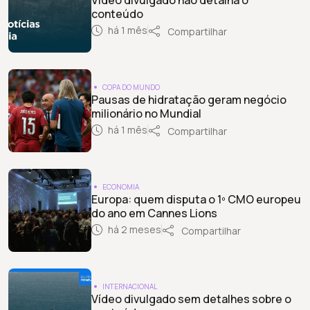
conteúdo
há 1 mês
Compartilhar
COPA DO MUNDO
Pausas de hidratação geram negócio
milionário no Mundial
há 1 mês
Compartilhar
ECONOMIA
Europa: quem disputa o 1º CMO europeu
do ano em Cannes Lions
há 2 meses
Compartilhar
INTERNACIONAL
Vídeo divulgado sem detalhes sobre o