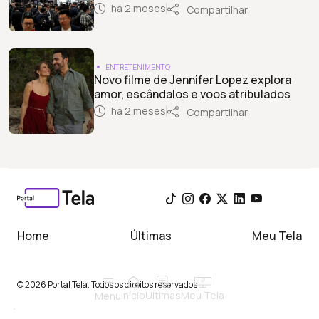
há 2 meses
Compartilhar
ENTRETENIMENTO
Novo filme de Jennifer Lopez explora
amor, escândalos e voos atribulados
há 2 meses
Compartilhar
Home
Últimas
Meu Tela
© 2026 Portal Tela. Todos os direitos reservados
Início
Meu Tela
Ultimas
Menu