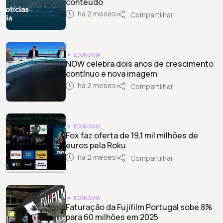
conteúdo
há 2 meses
Compartilhar
ECONOMIA
NOW celebra dois anos de crescimento
contínuo e nova imagem
há 2 meses
Compartilhar
ECONOMIA
Fox faz oferta de 19,1 mil milhões de
euros pela Roku
há 2 meses
Compartilhar
ECONOMIA
Faturação da Fujifilm Portugal sobe 8%
para 60 milhões em 2025