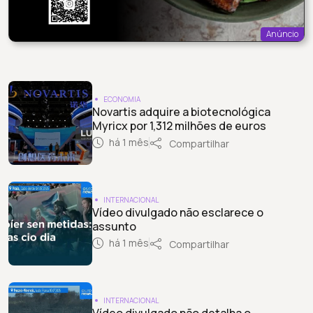
Anúncio
ECONOMIA
Novartis adquire a biotecnológica
Myricx por 1,312 milhões de euros
há 1 mês
Compartilhar
INTERNACIONAL
Vídeo divulgado não esclarece o
assunto
há 1 mês
Compartilhar
INTERNACIONAL
Vídeo divulgado não detalha o