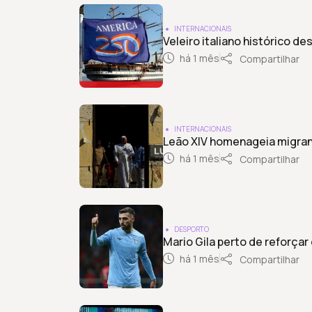
INTERNACIONAIS
Veleiro italiano histórico d
há 1 mês
Compartilhar
INTERNACIONAIS
Leão XIV homenageia migra
há 1 mês
Compartilhar
DESPORTO
Mario Gila perto de reforça
há 1 mês
Compartilhar