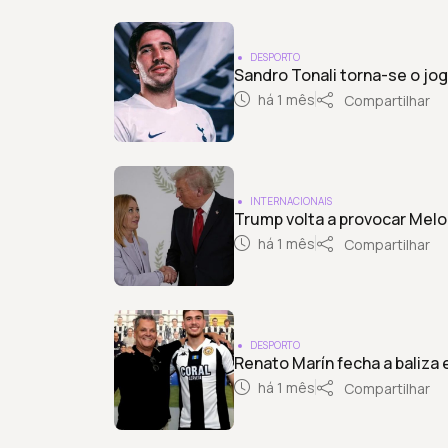
DESPORTO
Sandro Tonali torna-se o jo
há 1 mês
Compartilhar
INTERNACIONAIS
Trump volta a provocar Melo
há 1 mês
Compartilhar
DESPORTO
Renato Marín fecha a baliza 
há 1 mês
Compartilhar