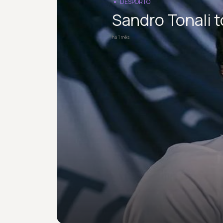
DESPORTO
Sandro Tonali t
há 1 mês