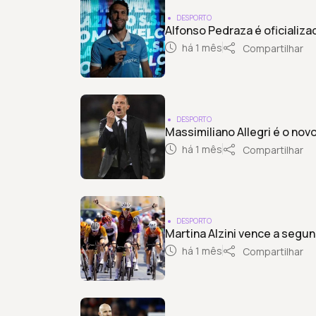
DESPORTO
Alfonso Pedraza é oficializ
há 1 mês
Compartilhar
DESPORTO
Massimiliano Allegri é o nov
há 1 mês
Compartilhar
DESPORTO
Martina Alzini vence a segun
há 1 mês
Compartilhar