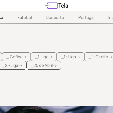
ca
Futebol
Desporto
Portugal
In
_ Cofina
_1. Liga
_1.ª Liga
_1.º Direito
_2.ª Liga
_25 de Abril