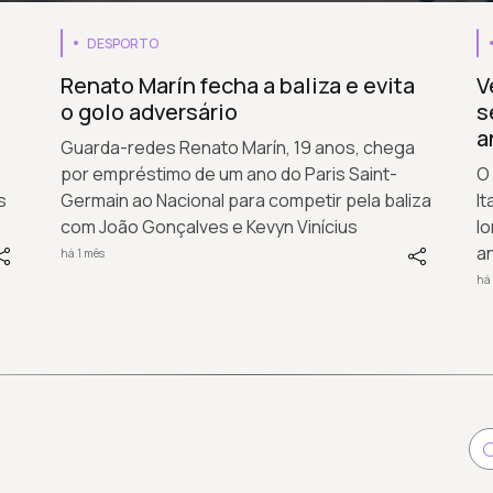
DESPORTO
Renato Marín fecha a baliza e evita
V
o golo adversário
s
a
Guarda-redes Renato Marín, 19 anos, chega
por empréstimo de um ano do Paris Saint-
O
s
Germain ao Nacional para competir pela baliza
It
com João Gonçalves e Kevyn Vinícius
I
a
há 1 mês
há 