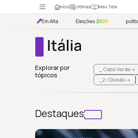
Início
Meu Tela
Ultimas
Em Alta
Eleições
2026
políti
Itália
Explorar por
_ Cabo Verde
tópicos
_2.ª Divisão
Destaques