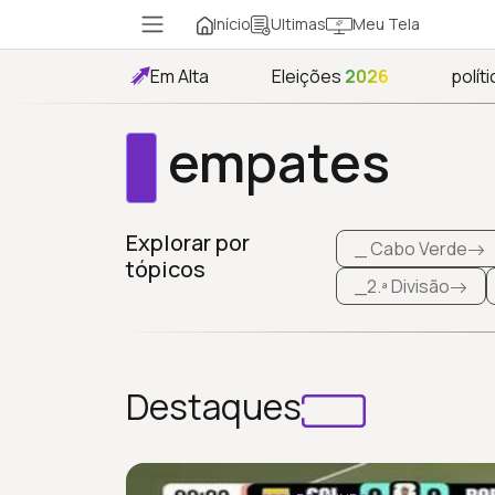
Início
Meu Tela
Ultimas
Em Alta
Eleições
2026
políti
empates
Explorar por
_ Cabo Verde
tópicos
_2.ª Divisão
Destaques