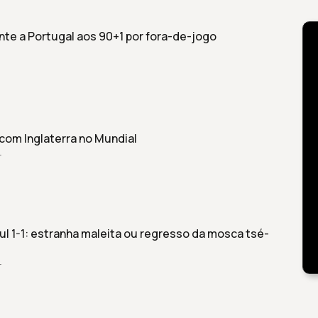
nte a Portugal aos 90+1 por fora-de-jogo
com Inglaterra no Mundial
r
ul 1-1: estranha maleita ou regresso da mosca tsé-
r