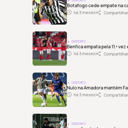
DESPORTO
Botafogo cede empate na ca
há 3 meses
Compartilha
DESPORTO
Benfica empata pela 11.ª vez
há 3 meses
Compartilha
DESPORTO
Nulo na Amadora mantém Fam
há 3 meses
Compartilha
DESPORTO