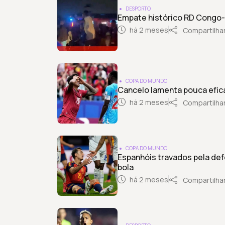
DESPORTO
Empate histórico RD Congo-
há 2 meses
Compartilha
COPA DO MUNDO
Cancelo lamenta pouca eficá
há 2 meses
Compartilha
COPA DO MUNDO
Espanhóis travados pela de
bola
há 2 meses
Compartilha