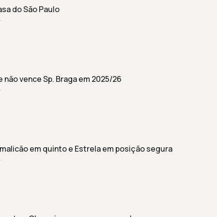
sa do São Paulo
r
 e não vence Sp. Braga em 2025/26
r
alicão em quinto e Estrela em posição segura
r