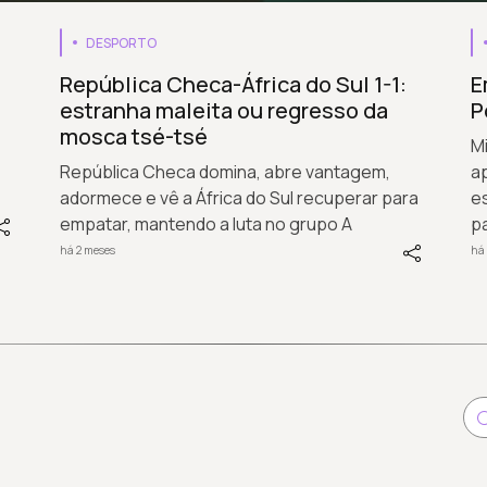
DESPORTO
República Checa-África do Sul 1-1:
E
estranha maleita ou regresso da
P
mosca tsé-tsé
Mi
República Checa domina, abre vantagem,
a
adormece e vê a África do Sul recuperar para
es
empatar, mantendo a luta no grupo A
pa
há 2 meses
há 