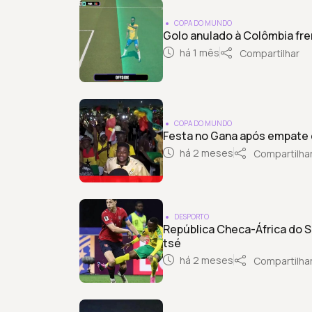
COPA DO MUNDO
Golo anulado à Colômbia fre
há 1 mês
Compartilhar
COPA DO MUNDO
Festa no Gana após empate 
há 2 meses
Compartilha
DESPORTO
República Checa-África do S
tsé
há 2 meses
Compartilha