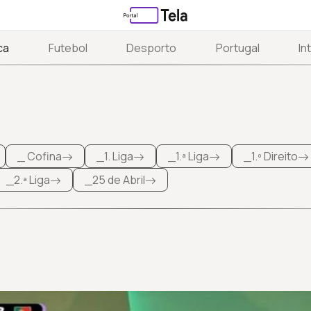
ca
Futebol
Desporto
Portugal
In
_ Cofina
_1. Liga
_1.ª Liga
_1.º Direito
_2.ª Liga
_25 de Abril