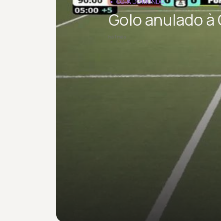
COPA DO MUNDO
Golo anulado à 
há 1 mês