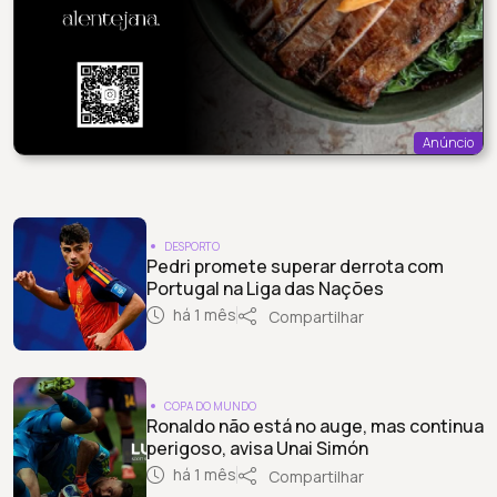
Anúncio
DESPORTO
Pedri promete superar derrota com
Portugal na Liga das Nações
há 1 mês
Compartilhar
COPA DO MUNDO
Ronaldo não está no auge, mas continua
perigoso, avisa Unai Simón
há 1 mês
Compartilhar