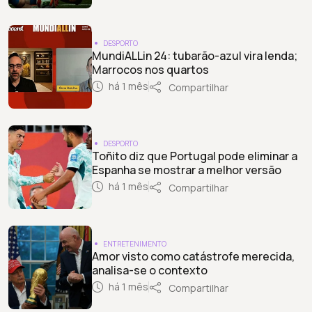
DESPORTO
MundiALLin 24: tubarão-azul vira lenda;
Marrocos nos quartos
há 1 mês
Compartilhar
DESPORTO
Toñito diz que Portugal pode eliminar a
Espanha se mostrar a melhor versão
há 1 mês
Compartilhar
ENTRETENIMENTO
Amor visto como catástrofe merecida,
analisa-se o contexto
há 1 mês
Compartilhar