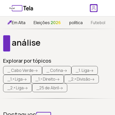
Em Alta
Eleições
2026
política
Futebol
análise
Explorar por tópicos
_ Cabo Verde
_ Cofina
_1. Liga
_1.ª Liga
_1.º Direito
_2.ª Divisão
_2.ª Liga
_25 de Abril
Destaques