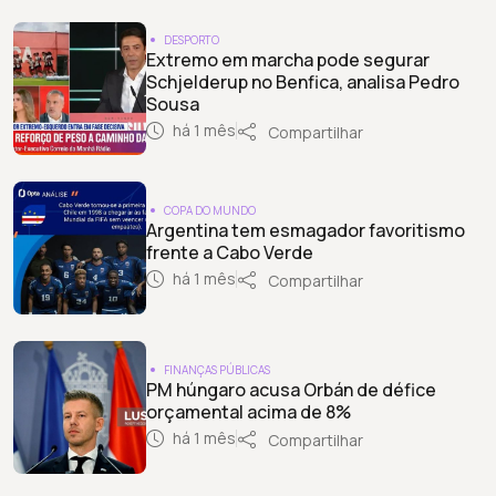
DESPORTO
Extremo em marcha pode segurar
Schjelderup no Benfica, analisa Pedro
Sousa
há 1 mês
Compartilhar
COPA DO MUNDO
Argentina tem esmagador favoritismo
frente a Cabo Verde
há 1 mês
Compartilhar
FINANÇAS PÚBLICAS
PM húngaro acusa Orbán de défice
orçamental acima de 8%
há 1 mês
Compartilhar