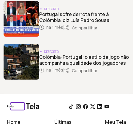
DESPORTO
Portugal sofre derrota frente à
Colômbia, diz Luís Pedro Sousa
há 1 mês
Compartilhar
DESPORTO
Colômbia-Portugal: o estilo de jogo não
acompanha a qualidade dos jogadores
há 1 mês
Compartilhar
Home
Últimas
Meu Tela