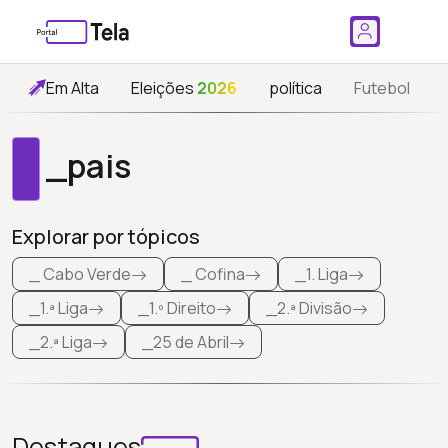
Em Alta
Eleições
2026
política
Futebol
_pais
Explorar por tópicos
_ Cabo Verde
_ Cofina
_1. Liga
_1.ª Liga
_1.º Direito
_2.ª Divisão
_2.ª Liga
_25 de Abril
Destaques