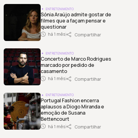
ENTRETENIMENTO
Sónia Araújo admite gostar de
filmes que a façam pensar e
questionar
há 1 mês
Compartilhar
ENTRETENIMENTO
Concerto de Marco Rodrigues
marcado por pedido de
casamento
há 1 mês
Compartilhar
ENTRETENIMENTO
Portugal Fashion encerra
aplausos a Diogo Miranda e
emoção de Susana
Bettencourt
há 1 mês
Compartilhar