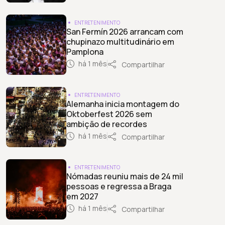
ENTRETENIMENTO
San Fermín 2026 arrancam com
chupinazo multitudinário em
Pamplona
há 1 mês
Compartilhar
ENTRETENIMENTO
Alemanha inicia montagem do
Oktoberfest 2026 sem
ambição de recordes
há 1 mês
Compartilhar
ENTRETENIMENTO
Nómadas reuniu mais de 24 mil
pessoas e regressa a Braga
em 2027
há 1 mês
Compartilhar