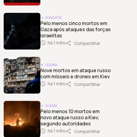
CONFLITOS
Pelo menos cinco mortos em
Gaza após ataques das forças
israelitas
há 1 mês
Compartilhar
GUERRA
Nove mortos em ataque russo
com mísseis e drones em Kiev
há 1 mês
Compartilhar
GUERRA
Pelo menos 10 mortos em
novo ataque russo a Kiev,
segundo autoridades
há 1 mês
Compartilhar