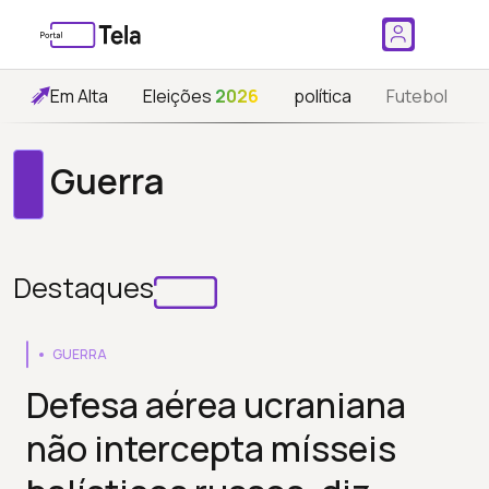
Em Alta
Eleições
2026
política
Futebol
Guerra
Destaques
GUERRA
Defesa aérea ucraniana
não intercepta mísseis