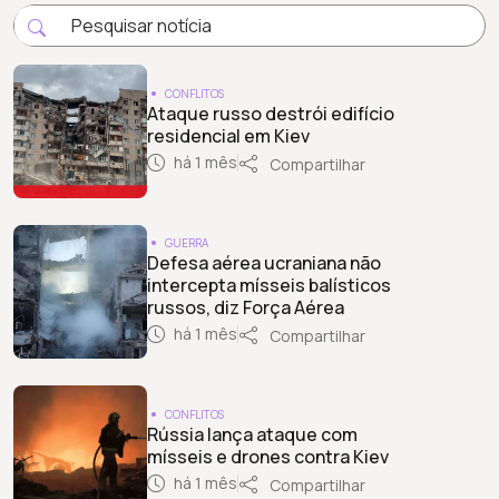
CONFLITOS
Ataque russo destrói edifício
residencial em Kiev
há 1 mês
Compartilhar
GUERRA
Defesa aérea ucraniana não
intercepta mísseis balísticos
russos, diz Força Aérea
há 1 mês
Compartilhar
CONFLITOS
Rússia lança ataque com
mísseis e drones contra Kiev
há 1 mês
Compartilhar