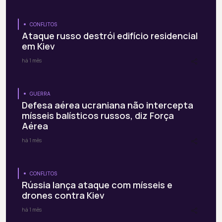
CONFLITOS
Ataque russo destrói edifício residencial
em Kiev
há 1 mês
GUERRA
Defesa aérea ucraniana não intercepta
mísseis balísticos russos, diz Força
Aérea
há 1 mês
CONFLITOS
Rússia lança ataque com mísseis e
drones contra Kiev
há 1 mês