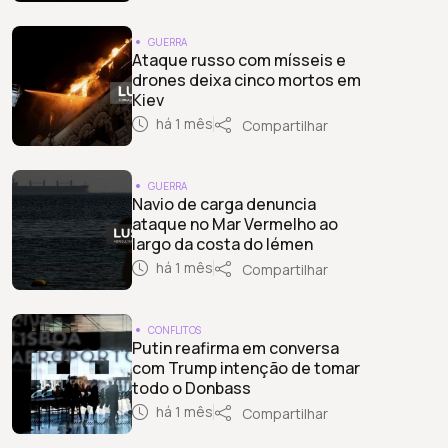
GUERRA
Ataque russo com mísseis e
drones deixa cinco mortos em
Kiev
há 1 mês
Compartilhar
GUERRA
Navio de carga denuncia
ataque no Mar Vermelho ao
largo da costa do Iémen
há 1 mês
Compartilhar
CONFLITOS
Putin reafirma em conversa
com Trump intenção de tomar
todo o Donbass
há 1 mês
Compartilhar