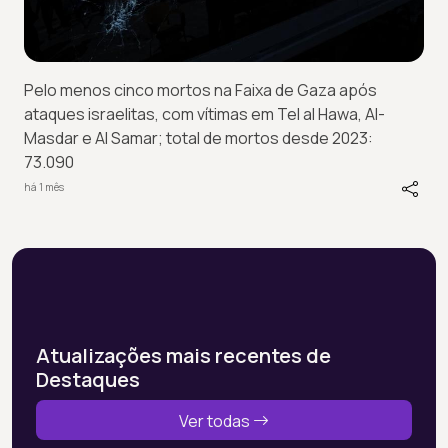
Pelo menos cinco mortos na Faixa de Gaza após
ataques israelitas, com vítimas em Tel al Hawa, Al-
Masdar e Al Samar; total de mortos desde 2023:
73.090
há 1 mês
Atualizações mais recentes de
Destaques
Ver todas