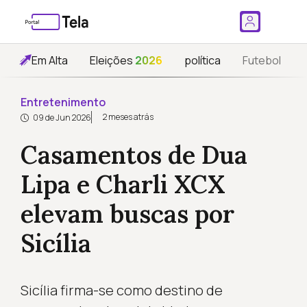
Em Alta
Eleições
2026
política
Futebol
Entretenimento
2 meses atrás
09 de Jun 2026
Casamentos de Dua
Lipa e Charli XCX
elevam buscas por
Sicília
Sicília firma-se como destino de