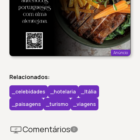
Anúncio
Relacionados:
_celebidades
_hotelaria
_Itália
_paisagens
_turismo
_viagens
Comentários
0