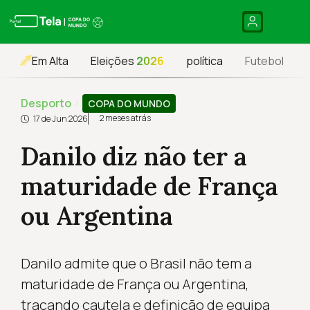
Em Alta
Eleições
2026
política
Futebol
Desporto
›
COPA DO MUNDO
2 meses atrás
17 de Jun 2026
Danilo diz não ter a
maturidade de França
ou Argentina
Danilo admite que o Brasil não tem a
maturidade de França ou Argentina,
traçando cautela e definição de equipa