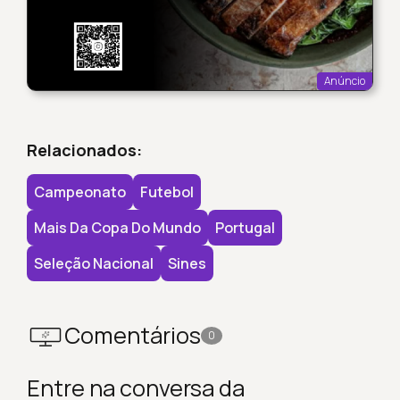
Anúncio
Relacionados:
Campeonato
Futebol
Mais Da Copa Do Mundo
Portugal
Seleção Nacional
Sines
Comentários
0
Entre na conversa da