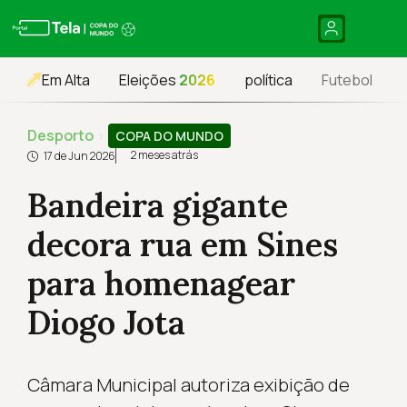
Em Alta
Eleições
2026
política
Futebol
Desporto
›
COPA DO MUNDO
2 meses atrás
17 de Jun 2026
Bandeira gigante
decora rua em Sines
para homenagear
Diogo Jota
Câmara Municipal autoriza exibição de