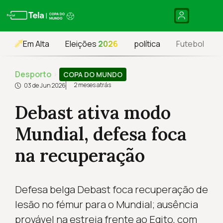
Em Alta
Eleições
2026
política
Futebol
Desporto
›
COPA DO MUNDO
2 meses atrás
03 de Jun 2026
Debast ativa modo
Mundial, defesa foca
na recuperação
Defesa belga Debast foca recuperação de
lesão no fémur para o Mundial; ausência
provável na estreia frente ao Egito, com