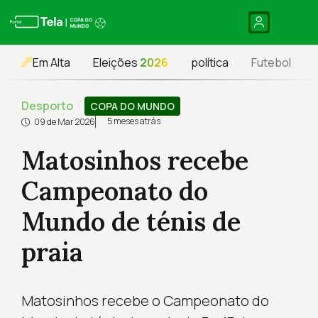
Em Alta
Eleições
2026
política
Futebol
Desporto
›
COPA DO MUNDO
5 meses atrás
09 de Mar 2026
Matosinhos recebe
Campeonato do
Mundo de ténis de
praia
Matosinhos recebe o Campeonato do