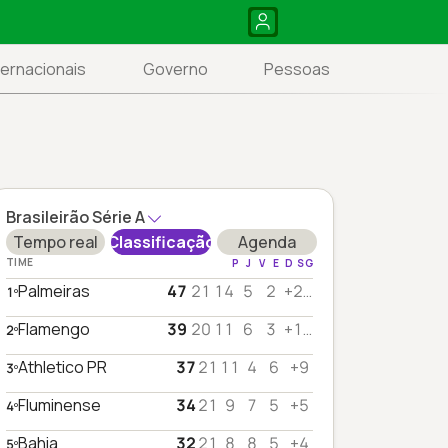
ternacionais
Governo
Pessoas
Brasileirão Série A
Tempo real
Classificação
Agenda
TIME
P
J
V
E
D
SG
Palmeiras
47
21
14
5
2
+22
1º
Flamengo
39
20
11
6
3
+19
2º
Athletico PR
37
21
11
4
6
+9
3º
Fluminense
34
21
9
7
5
+5
4º
Bahia
32
21
8
8
5
+4
5º