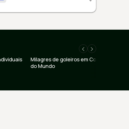
Ver vídeo
Ver
dividuais
Milagres de goleiros em Copas
As su
do Mundo
da C