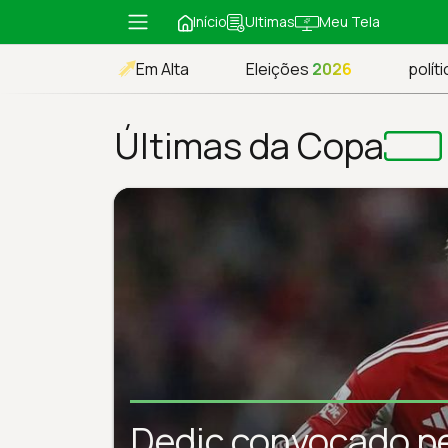
Início
Meu Tela
Ultimas
Em Alta
Eleições
2026
políti
Últimas da Copa
Dedic convocado pe