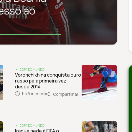
cesso ao
COPA DO MUNDO
Voronchikhina conquista ouro
russo pela primeira vez
desde 2014
há 5 meses
Compartilhar
COPA DO MUNDO
Iraque pede à FIFA o