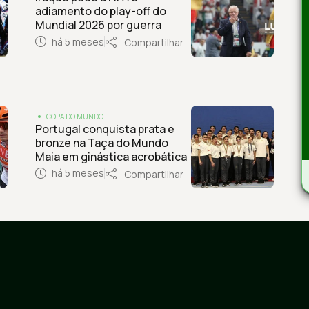
adiamento do play-off do
Mundial 2026 por guerra
há 5 meses
Compartilhar
COPA DO MUNDO
Portugal conquista prata e
bronze na Taça do Mundo
Maia em ginástica acrobática
há 5 meses
Compartilhar
Jogadores naturali
or onde anda cada
que disputaram a C
ogador do 7×1
outra seleção
1:01
1:39