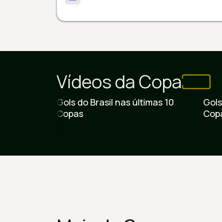
Vídeos da Copa
Ver vídeo
Ve
Gols do Brasil nas últimas 10
Gols
Copas
Cop