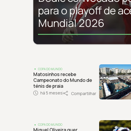
para o playoff de a
Mundial 2026
COPA DO MUNDO
Matosinhos recebe
Campeonato do Mundo de
ténis de praia
há 5 meses
Compartilhar
COPA DO MUNDO
Miguel Oliveira quer