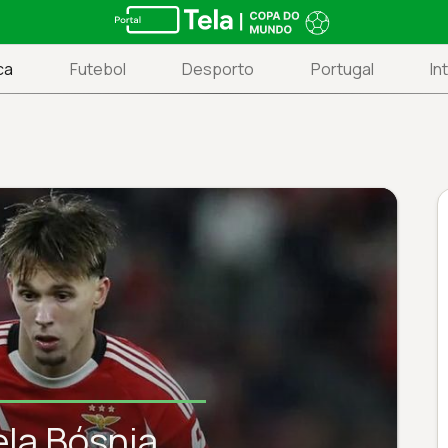
ca
Futebol
Desporto
Portugal
In
la Bósnia