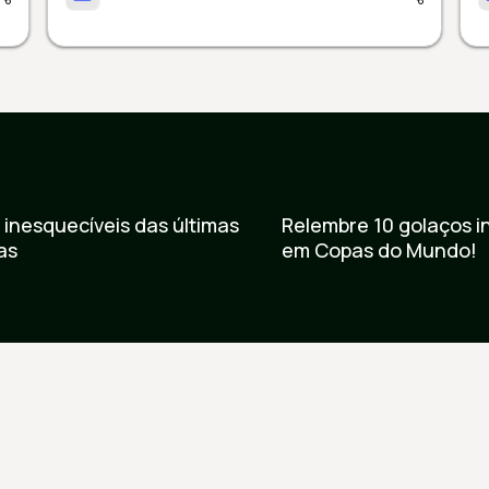
r vídeo
Ver vídeo
 inesquecíveis das últimas
Relembre 10 golaços in
as
em Copas do Mundo!