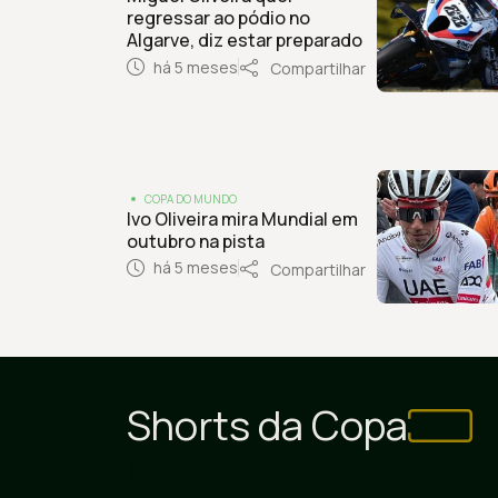
regressar ao pódio no
Algarve, diz estar preparado
há 5 meses
Compartilhar
COPA DO MUNDO
Ivo Oliveira mira Mundial em
outubro na pista
há 5 meses
Compartilhar
Últimos 6 artilheiros da
P
Copa do Mundo
j
Shorts da Copa
1:12