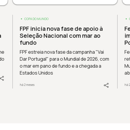
COPA DO MUNDO
FPF inicia nova fase de apoio à
F
a
Seleção Nacional com mar ao
i
fundo
P
me
FPF estreia nova fase da campanha "Vai
Fe
do
Dar Portugal" para o Mundial de 2026, com
re
o mar em pano de fundo e a chegada a
Mu
Estados Unidos
ab
há 2 meses
há 