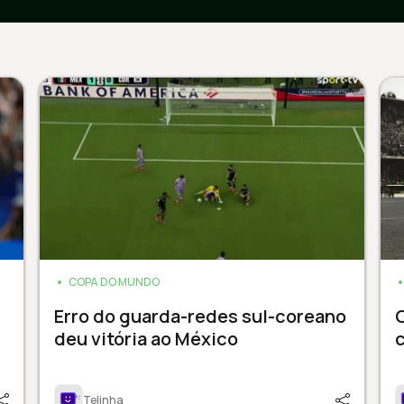
COPA DO MUNDO
Erro do guarda-redes sul-coreano
C
deu vitória ao México
c
Telinha