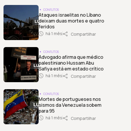
CONFLITOS
Ataques israelitas no Líbano
deixam duas mortes e quatro
feridos
há 1 mês
Compartilhar
CONFLITOS
Advogado afirma que médico
palestiniano Hussam Abu
Safiya está em estado crítico
há 1 mês
Compartilhar
CONFLITOS
Mortes de portugueses nos
sismos da Venezuela sobem
para 95
há 1 mês
Compartilhar