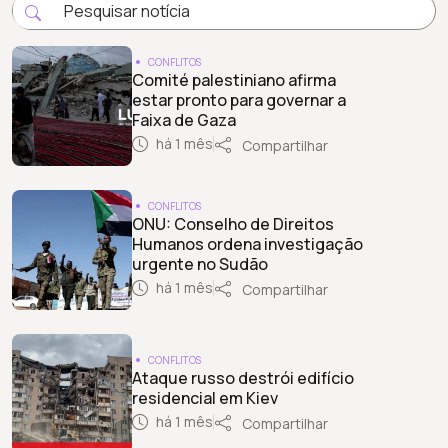
CONFLITOS
Comité palestiniano afirma
estar pronto para governar a
Faixa de Gaza
há 1 mês
Compartilhar
CONFLITOS
ONU: Conselho de Direitos
Humanos ordena investigação
urgente no Sudão
há 1 mês
Compartilhar
CONFLITOS
Ataque russo destrói edifício
residencial em Kiev
há 1 mês
Compartilhar