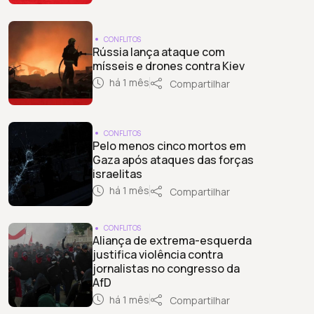
CONFLITOS
Rússia lança ataque com
mísseis e drones contra Kiev
há 1 mês
Compartilhar
CONFLITOS
Pelo menos cinco mortos em
Gaza após ataques das forças
israelitas
há 1 mês
Compartilhar
CONFLITOS
Aliança de extrema-esquerda
justifica violência contra
jornalistas no congresso da
AfD
há 1 mês
Compartilhar